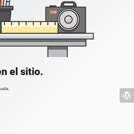
 el sitio.
uida.