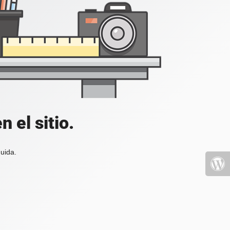
 el sitio.
uida.