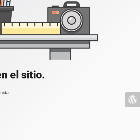
 el sitio.
uida.