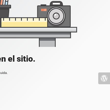
 el sitio.
uida.