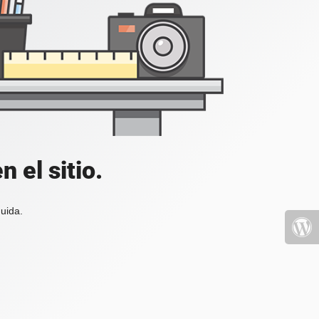
 el sitio.
uida.