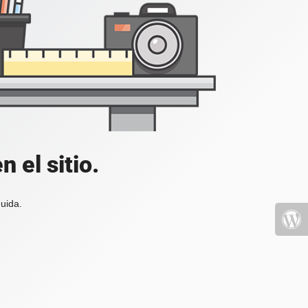
 el sitio.
uida.