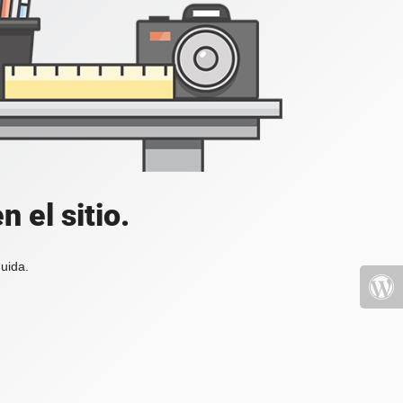
 el sitio.
uida.